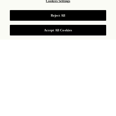
-
Cookies Settings
GALERÍA
Reject All
Accept All Cookies
1
de
4