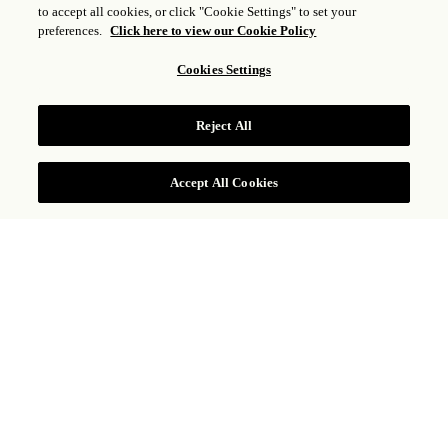
to accept all cookies, or click "Cookie Settings" to set your
CONDICIONES
preferences.
Click here to view our Cookie Policy
Cookies Settings
EXPLORAR OTRAS
OFERTAS
Reject All
Accept All Cookies
INTERLUDIO DE VILLAS
ESCAP
SEMA