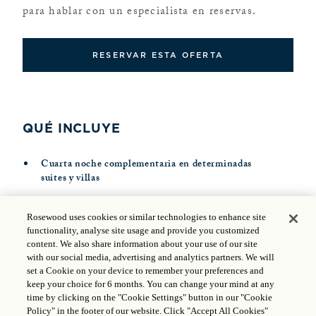
para hablar con un especialista en reservas.
RESERVAR ESTA OFERTA
QUÉ INCLUYE
Cuarta noche complementaria en determinadas
suites y villas
Desayuno diario para dos personas
Rosewood uses cookies or similar technologies to enhance site
Traslados premium de ida y vuelta al aeropuerto
functionality, analyse site usage and provide you customized
proporcionados por Las Ventanas al Paraíso
content. We also share information about your use of our site
with our social media, advertising and analytics partners. We will
Wifi gratis
set a Cookie on your device to remember your preferences and
keep your choice for 6 months. You can change your mind at any
time by clicking on the "Cookie Settings" button in our "Cookie
Policy" in the footer of our website. Click "Accept All Cookies"
POLÍTICAS, TÉRMINOS Y