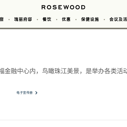
宿
瑰丽府邸
餐饮
优惠
保健设施
会议及
丽沁蝶
图片与视频
Asaya Active
会议
客房
赤醉
婚礼
关于酒店
套房
沁蝶 · 亭
游泳池
活动日历
了解场地
特色套房
目的地
Asaya Active 会员计划
苑
查看场地
黑金燚
府邸
我们的服务
福金融中心内，鸟瞰珠江美景，是举办各类活
标签页卡中打开文件
在新标签页卡中打开文件
电子宣传册