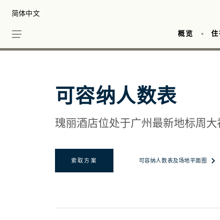
Skip
Select your Language
to
main
概览
住
content
瑰
可容纳人数表
瑰丽酒店位处于广州最新地标周大
在新
索取方案
可容纳人数表及场地平面图