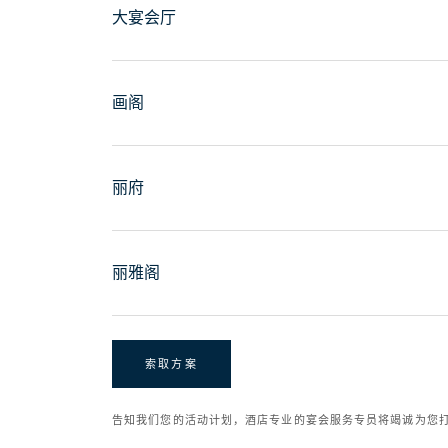
大宴会厅
画阁
丽府
丽雅阁
索取方案
告知我们您的活动计划，酒店专业的宴会服务专员将竭诚为您