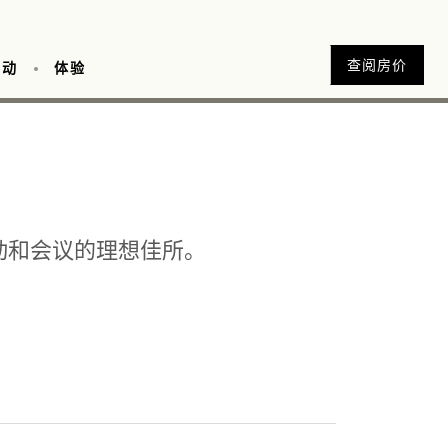
查阅房价
活动
体验
高極
动和会议的理想佳所。