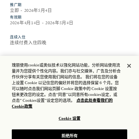
推广期
立即 - 2026年5月4日
有效期
2026年4月14日 - 2026年5月4日
连续入住
连续付费入住四晚
包括
瑰丽使用cookie或类似技术以强化网站功能，分析网站使用流
量并为您提供个性化内容。我们亦与社交媒体，广告及分析合
指定客房至高八折优惠
作伙伴分享有关您使用我们网站的信息。 我们将在您的设备
上设置 Cookie 以记住您的偏好并将您的选择保留 6 个月。您
广交会期间免费穿梭巴士
可以随时点击我们网站页脚 Cookie 政策中的 Cookie 设置按
入住当日欢迎水果
钮来更改您的设定。点击“同意”以同意所有cookies设定，或
点击“ Cookies设置”设定您的选项。
点击此处查看我们的
Asaya Active室内泳池及健身房使用
Cookie政策
免费无线高速上网
Cookie 设置
拒绝所有