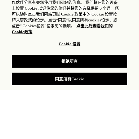
作伙伴分享有关您使用我们网站的信息。 我们将在您的设备
上设置 Cookie 以记住您的偏好并将您的选择保留 6 个月。您
可以随时点击我们网站页脚 Cookie 政策中的 Cookie 设置按
钮来更改您的设定。点击“同意”以同意所有cookies设定，或
点击“ Cookies设置”设定您的选项。
点击此处查看我们的
Cookie政策
ASAYA ACTIVE 会员计划
Cookie 设置
拒绝所有
同意所有Cookie
Asaya Active 占地2,628平米，跨越广州瑰丽酒店93与
94层，是设施完备的综合健康中心。Asaya Active的理
念以全面疗愈、深层转变、社区支持和个性化指导为基
础，洞察您身心所需，助您改善生活方式，有效呵护健
康并持之以恒。