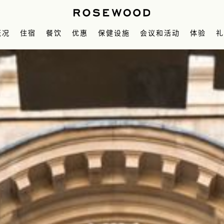
概况
住宿
餐饮
优惠
保健设施
会议和活动
体验
礼
会议
艺术下午茶
关于我们
水疗
Calendar
客房
婚礼
目的地
Holborn Dining Room
美容中心
套房
酒店优惠
可容纳人数图表
Festive Experiences
服务
特色套房
健身中心
家庭
活动空间
Pie Room