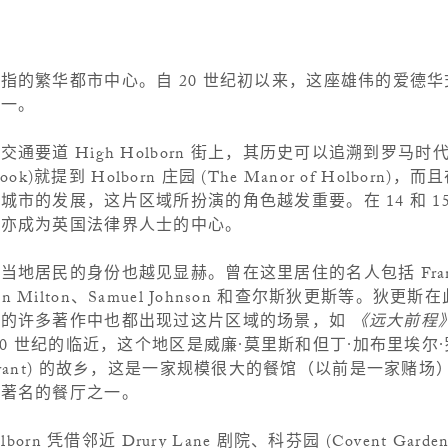
指的繁华都市中心。自 20 世纪初以来，这座雄伟的爱德
之一。
要道 High Holborn 街上，其历史可以追溯到罗马时代。
ok)就提到 Holborn 庄园 (The Manor of Holborn)
市的发展，这片区域所扮演的角色越发重要。在 14 和 1
里亦成为英国法律界人士的中心。
居民的身份也越见显赫。曾在这里居住的名人包括 Francis
ohn Milton、Samuel Johnson 和查尔斯狄更斯等。狄更
他的许多著作中也都出现过这片区域的场景，如
《远大前程
家。随着 20 世纪的临近，这个地区是威廉·莫里斯和但丁·加布里埃
staurant) 的故乡，这是一家规模很大的餐馆（以前是一家赌场）
最著名的餐厅之一。
orn 凭借邻近 Drury Lane 剧院、科芬园 (Covent Gar