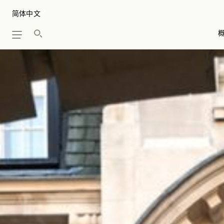
Skip
Select your Language
to
我们的故事
main
content
Mirror Room
照片库