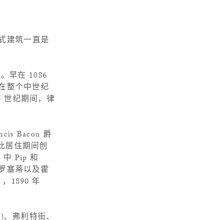
华式建筑一直是
早在 1086
，而且在整个中世纪
5 世纪期间，律
 Bacon 爵
斯在此居住期间创
》
中 Pip 和
尔·罗塞蒂以及霍
，1890 年
den)、弗利特街、