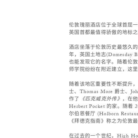
伦敦瑰丽酒店位于全球首屈一
英国首都最值得骄傲的地标
酒店坐落于伦敦历史最悠久的交通
年，英国土地志(Domesday Bo
也能发现它的名字。随着伦敦城
师学院纷纷在附近建立，这
随着该地区重要性不断提升，当地
士、Thomas More 爵士、J
作了
《匹克威克外传》
，在
Herbert Pocket 的
尔伯恩餐厅 (Holborn Re
《拜德克指南》称之为伦敦
在过去的一个世纪，High Holb