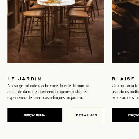
LE JARDIN
BLAISE
Nosso grand café recebe você do café da manhã
Gastronomia fr
até tarde da noite, oferecendo opções kosher e a
usando os melho
experiência de fazer suas refeições no jardim.
explosão de sabo
OPENS IN A NEW TAB
FAÇA SUA RESERVA
DETALHES
FAÇA SU