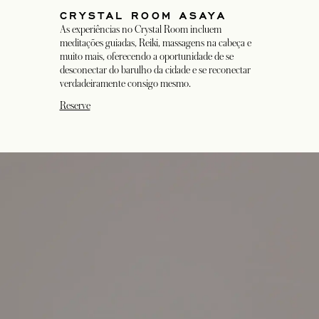
CRYSTAL ROOM ASAYA
As experiências no Crystal Room incluem
meditações guiadas, Reiki, massagens na cabeça e
muito mais, oferecendo a oportunidade de se
desconectar do barulho da cidade e se reconectar
verdadeiramente consigo mesmo.
opens in a new tab
Reserve
opens in a new tab
opens in a new tab