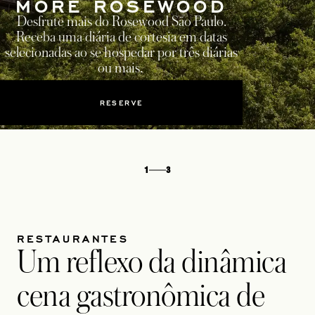
MORE ROSEWOOD
Desfrute mais do Rosewood São Paulo.
Receba uma diária de cortesia em datas
selecionadas ao se hospedar por três diárias
ou mais.
RESERVE
1
3
RESTAURANTES
Um reflexo da dinâmica
cena gastronômica de