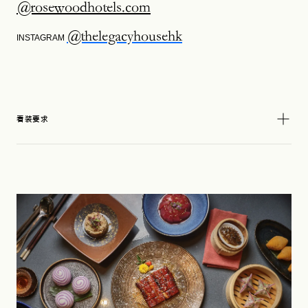
@rosewoodhotels.com
@thelegacyhousehk
INSTAGRAM
着装要求