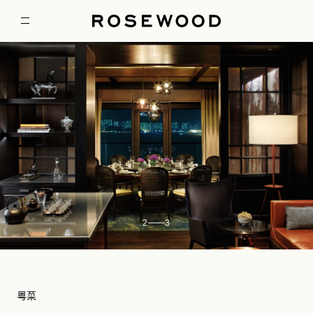
2
3
粤菜