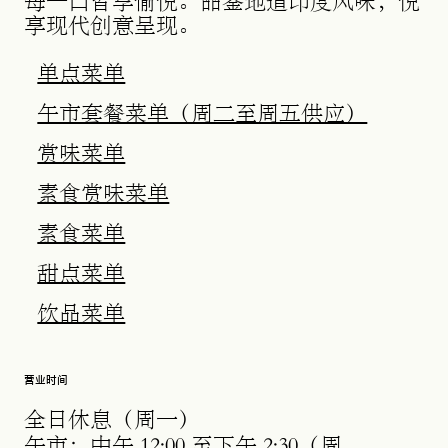
每一口皆享愉悦。品鉴地道印度风味，悦
享现代创意呈现。
在新标签页中打开
单点菜单
在新标
午市套餐菜单（周二至周五供应）
在新标签页中打开
赏味菜单
在新标签页中打开
素食赏味菜单
在新标签页中打开
素食菜单
在新标签页中打开
甜点菜单
在新标签页中打开
在新标签页中打开
饮品菜单
营业时间
全日休息（周一）
午市：中午 12:00 至下午 2:30（周