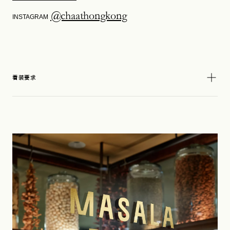
@chaathongkong
INSTAGRAM
着装要求