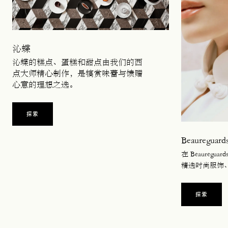
沁蝶
沁蝶的糕点、蛋糕和甜点由我们的西
点大师精心制作，是犒赏味蕾与馈赠
心意的理想之选。
探索
Beaureguard
在 Beaureg
精选时尚服饰
探索