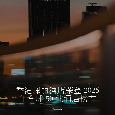
香港瑰丽酒店
翱翔天际的都市莊园​
1
2