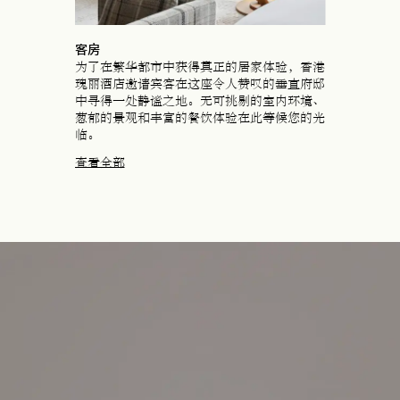
客房
为了在繁华都市中获得真正的居家体验，香港
瑰丽酒店邀请宾客在这座令人赞叹的垂直府邸
中寻得一处静谧之地。无可挑剔的室内环境、
葱郁的景观和丰富的餐饮体验在此等候您的光
临。
查看全部
在新标签页中打开
在新标签页中打开