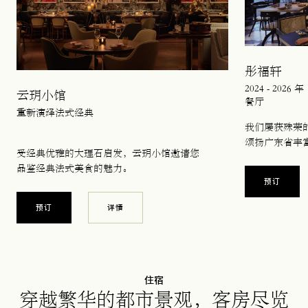
彤福轩
2024 - 2
云玥小馆
餐厅
重新演绎法式经典
我们屡获殊荣
颂扬广东省丰
受经典优雅的大理石启发，云玥小馆邀请您
品鉴经典法式美食的魅力。
在新标签
预订
在新标签页中打开
预订
详情
住宿
穿越繁华的都市景观，客房尽览