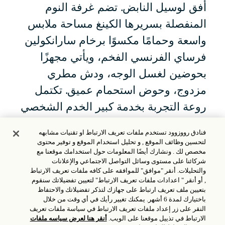
أفق لوسيل النابض. تضم غرفة النوم
المنفصلة بسريرها الكينغ مساحة ملابس
واسعة وحمامًا مكسوًا برخام سارانكولين
فرساي الفرنسي الفخم، ويأتي مجهزًا
بحوضين لغسل الوجه، ودش مطري
مزدوج، وحوض استحمام عميق. تكتمل
روعة التجربة بخدمة كبير الخدم الشخصي
المتفاني من روزوود الدوحة، والتي تشمل
فنادق رووزوود تستخدم ملفات تعريف الارتباط او تقنيات مشابهه
خدمة حزم وتفريغ الأمتعة مجانًا وكي حتى
لتحسين وظائف الموقع , و تحليل استخدام الموقع و توفير محتوى
مخصص لك . ونشارك أيضًا المعلومات حول استخدامك موقعنا مع
ثلاث قطع ملابس.
شركائنا على مستوى وسائل التواصل الاجتماعي والإعلانات
والتحليلات. أنقر "موافق" للموافقه على كافه ملفات تعريف الارتباط
, أو أنقر " اعدادات ملفات تعريف الارتباط" لتعيين تفضيلاتك سنقوم
171 مترًا مربعًا/ 1840,6
بتعيين ملف تعريف ارتباط على جهازك لتذكر تفضيلاتك والاحتفاظ
سرير كينغ واحد
قدمًا مربعة
باختيارك لمدة 6 أشهر. يمكنك تغيير رأيك في أي وقت من خلال
النقر على زر إعداد ملفات تعريف الارتباط في سياسة ملفات تعريف
الارتباط في تذييل موقعنا على الويب.
أنقر هنا لعرض سياسه ملفات