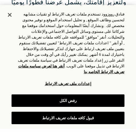
ولتعزيز إقامتك، يشمل عرضنا فطورًا يوميًا
مجانيًا لشخصين ورصيدًا فندقيًا بقيمة 100
فنادق رووزوود تستخدم ملفات تعريف الارتباط او تقنيات مشابهه
دولار أمريكي لكل إقامة، مع 100 دولار
لتحسين وظائف الموقع , و تحليل استخدام الموقع و توفير محتوى
مخصص لك . ونشارك أيضًا المعلومات حول استخدامك موقعنا مع
أمريكي إضافية لأجنحة الريف والمنازل.
شركائنا على مستوى وسائل التواصل الاجتماعي والإعلانات
والتحليلات. أنقر "موافق" للموافقه على كافه ملفات تعريف الارتباط
, أو أنقر " اعدادات ملفات تعريف الارتباط" لتعيين تفضيلاتك سنقوم
بتعيين ملف تعريف ارتباط على جهازك لتذكر تفضيلاتك والاحتفاظ
احجز الآن
باختيارك لمدة 6 أشهر. يمكنك تغيير رأيك في أي وقت من خلال
النقر على زر إعداد ملفات تعريف الارتباط في سياسة ملفات تعريف
الارتباط في تذييل موقعنا على الويب.
أنقر هنا لعرض سياسه ملفات
تعريف الارتباط الخاصه بنا
الميزات المشمولة
إعدادات ملف تعريف الارتباط
فطور يومي لشخصين
رصيد فندقي بقيمة 100 دولار أمريكي لكل إقامة في
رفض الكل
الغرف والأجنحة
رصيد إضافي 100 دولار أمريكي لأجنحة ومنازل الريف
قبول كافه ملفات تعريف الارتباط