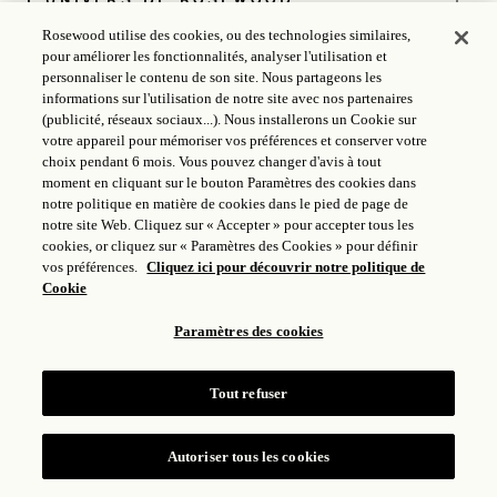
Rosewood utilise des cookies, ou des technologies similaires,
SUIVEZ-NOUS
pour améliorer les fonctionnalités, analyser l'utilisation et
personnaliser le contenu de son site. Nous partageons les
informations sur l'utilisation de notre site avec nos partenaires
CONDITIONS
(publicité, réseaux sociaux...). Nous installerons un Cookie sur
votre appareil pour mémoriser vos préférences et conserver votre
choix pendant 6 mois. Vous pouvez changer d'avis à tout
LICENCE ICP
17035714
moment en cliquant sur le bouton Paramètres des cookies dans
notre politique en matière de cookies dans le pied de page de
GONGAN BEIAN : 31010102004896
notre site Web. Cliquez sur « Accepter » pour accepter tous les
cookies, or cliquez sur « Paramètres des Cookies » pour définir
ROSEWOOD HOTEL GROUP © 2026
vos préférences.
Cliquez ici pour découvrir notre politique de
Cookie
Paramètres des cookies
Tout refuser
Autoriser tous les cookies
RÉSERVER