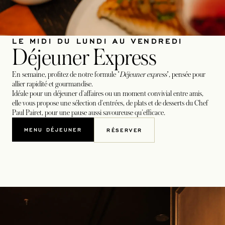
LE MIDI DU LUNDI AU VENDREDI
Déjeuner Express
En semaine, profitez de notre formule "
Déjeuner express
", pensée pour
allier rapidité et gourmandise.
Idéale pour un déjeuner d'affaires ou un moment convivial entre amis,
elle vous propose une sélection d'entrées, de plats et de desserts du Chef
Paul Pairet, pour une pause aussi savoureuse qu'efficace.
MENU DÉJEUNER
RÉSERVER
S’OUVRE DANS UN NOUVEL ONGLET
S’OUVRE DANS UN NOUVEL 