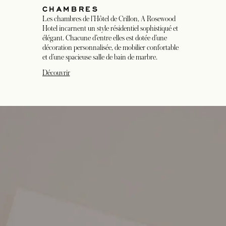
CHAMBRES
Les chambres de l’Hôtel de Crillon, A Rosewood
Hotel incarnent un style résidentiel sophistiqué et
élégant. Chacune d’entre elles est dotée d’une
décoration personnalisée, de mobilier confortable
et d’une spacieuse salle de bain de marbre.
Découvrir
s’ouvre dans un nouvel onglet
s’ouvre dans un nouvel onglet