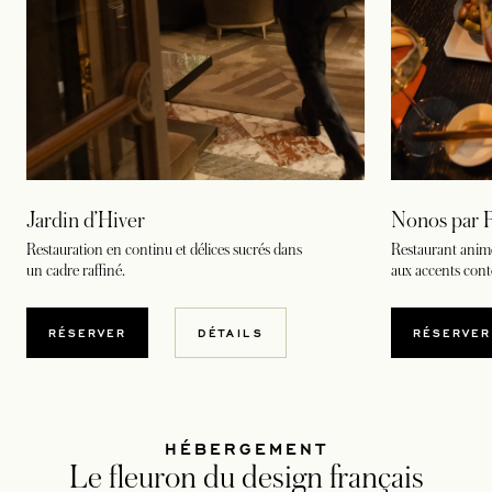
Nonos par P
Jardin d’Hiver
Restaurant animé
Restauration en continu et délices sucrés dans
aux accents con
un cadre raffiné.
S’OU
S’OUVRE DANS UN NOUVEL ONGLET
RÉSERVER
RÉSERVER
DÉTAILS
HÉBERGEMENT
Le fleuron du design français