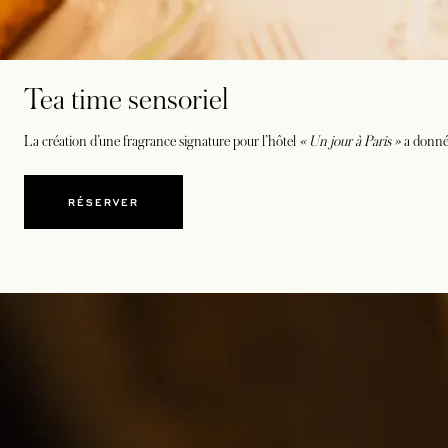
Tea time sensoriel
La création d’une fragrance signature pour l’hôtel
« Un jour à Paris »
a donné 
RÉSERVER
S’OUVRE DANS UN NOUVEL ONGLET