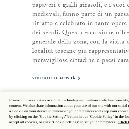
papaveri e gialli girasoli, e i suoi 
medievali, fanno parte di un paesa
ritratto e celebrato in tante opere
dei secoli. Questa escursione off
generale della zona, con la visita 
località toscane più rappresentativ
meravigliose cittadine e paesi carat
VEDI TUTTE LE ATTIVITÀ
Rosewood uses cookies or similar technologies to enhance site functionality
content. We also share information about your use of our site with our social 
a Cookie on your device to remember your preferences and keep your choice
SCOPRI ATTIVIT
by clicking on the "Cookie Settings" button in our "Cookie Policy" in the foo
accept all cookies, or click "Cookie Settings" to set your preferences.
Click 