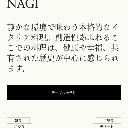
NAGI
静かな環境で味わう本格的なイ
タリア料理。創造性あふれるこ
こでの料理は、健康や幸福、共
有された歴史が中心に感じられ
ます。
テーブルを予約
新しいタブで開く
朝食
ご昼食
新しいタブで開く
新しいタブ
ご夕食
デザート