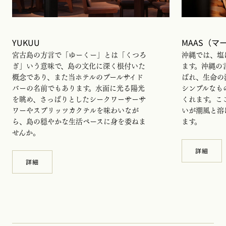
YUKUU
MAAS（マ
宮古島の方言で「ゆーくー」とは「くつろ
沖縄では、塩
ぎ」いう意味で、島の文化に深く根付いた
ます。沖縄の
概念であり、また当ホテルのプールサイド
ばれ、生命の
バーの名前でもあります。水面に光る陽光
シンプルなも
を眺め、さっぱりとしたシークワーサーサ
くれます。こ
ワーやスプリッツカクテルを味わいなが
いが潮風と溶
ら、島の穏やかな生活ペースに身を委ねま
ます。
せんか。
詳細
詳細