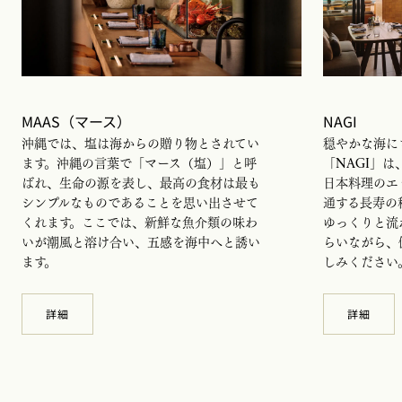
MAAS（マース）
NAGI
沖縄では、塩は海からの贈り物とされてい
穏やかな海に
ます。沖縄の言葉で「マース（塩）」と呼
「NAGI」
ばれ、生命の源を表し、最高の食材は最も
日本料理のエ
シンプルなものであることを思い出させて
通する長寿の
くれます。ここでは、新鮮な魚介類の味わ
ゆっくりと流
いが潮風と溶け合い、五感を海中へと誘い
らいながら、
ます。
しみください
詳細
詳細