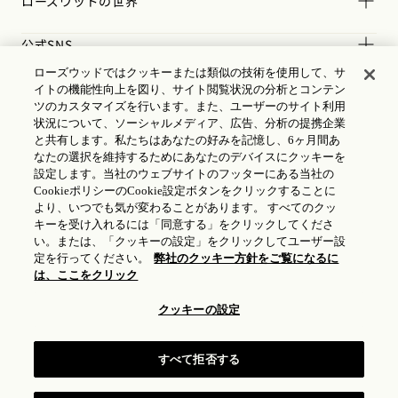
ローズウッドの世界
公式SNS
ローズウッドではクッキーまたは類似の技術を使用して、サ
規約
イトの機能性向上を図り、サイト閲覧状況の分析とコンテン
ツのカスタマイズを行います。また、ユーザーのサイト利用
状況について、ソーシャルメディア、広告、分析の提携企業
と共有します。私たちはあなたの好みを記憶し、6ヶ月間あ
なたの選択を維持するためにあなたのデバイスにクッキーを
設定します。当社のウェブサイトのフッターにある当社の
CookieポリシーのCookie設定ボタンをクリックすることに
より、いつでも気が変わることがあります。 すべてのクッ
キーを受け入れるには「同意する」をクリックしてくださ
い。または、「クッキーの設定」をクリックしてユーザー設
定を行ってください。
弊社のクッキー方針をご覧になるに
は、ここをクリック
クッキーの設定
ICPライセンス
17035714
すべて拒否する
中国公安局登録番号：31010102004896
ROSEWOOD HOTEL GROUP © 2026