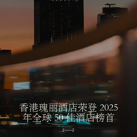
香港瑰丽酒店
翱翔天际的都市莊园​
1
2