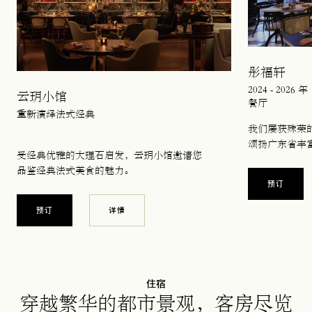
彤福轩
2024 - 2
云玥小馆
餐厅
重新演绎法式经典
我们屡获殊荣
颂扬广东省丰
受经典优雅的大理石启发，云玥小馆邀请您
品鉴经典法式美食的魅力。
在新标签
预订
在新标签页中打开
预订
详情
住宿
穿越繁华的都市景观，客房尽览