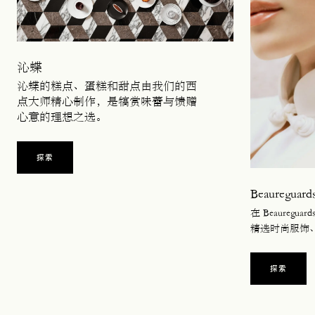
沁蝶
沁蝶的糕点、蛋糕和甜点由我们的西
点大师精心制作，是犒赏味蕾与馈赠
心意的理想之选。
探索
Beaureguard
在 Beaureg
精选时尚服饰
探索