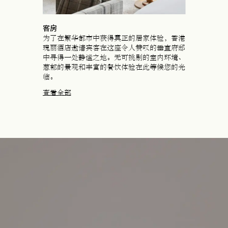
客房
为了在繁华都市中获得真正的居家体验，香港
瑰丽酒店邀请宾客在这座令人赞叹的垂直府邸
中寻得一处静谧之地。无可挑剔的室内环境、
葱郁的景观和丰富的餐饮体验在此等候您的光
临。
查看全部
在新标签页中打开
在新标签页中打开