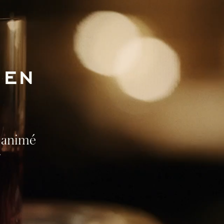
IEN
, animé
r