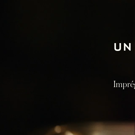
UN
Imprég