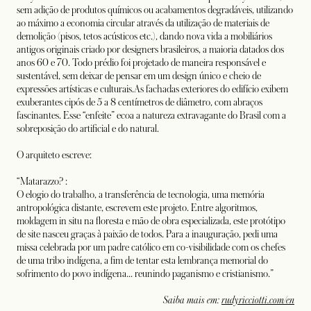
sem adição de produtos químicos ou acabamentos degradáveis, utilizando
ao máximo a economia circular através da utilização de materiais de
demolição (pisos, tetos acústicos etc.), dando nova vida a mobiliários
antigos originais criado por designers brasileiros, a maioria datados dos
anos 60 e 70. Todo prédio foi projetado de maneira responsável e
sustentável, sem deixar de pensar em um design único e cheio de
expressões artísticas e culturais.As fachadas exteriores do edifício exibem
exuberantes cipós de 5 a 8 centímetros de diâmetro, com abraços
fascinantes. Esse “enfeite” ecoa a natureza extravagante do Brasil com a
sobreposição do artificial e do natural.
O arquiteto escreve:
“Matarazzo? :
O elogio do trabalho, a transferência de tecnologia, uma memória
antropológica distante, escrevem este projeto. Entre algoritmos,
moldagem in situ na floresta e mão de obra especializada, este protótipo
de site nasceu graças à paixão de todos. Para a inauguração, pedi uma
missa celebrada por um padre católico em co-visibilidade com os chefes
de uma tribo indígena, a fim de tentar esta lembrança memorial do
sofrimento do povo indígena... reunindo paganismo e cristianismo.”
open
Saiba mais em:
rudyricciotti.com/en