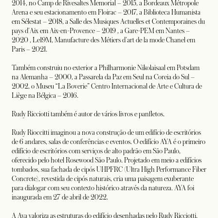
2014, no Camp de Rivesaltes Memorial – 2015, a Bordeaux Métropole
Arena e seu estacionamento em Floirac – 2017, a Biblioteca Humanista
em Sélestat – 2018, a Salle des Musiques Actuelles et Contemporaines du
pays d'Aix em Aix-en-Provence – 2019 , a Gare-PEM em Nantes –
2020 , Le19M, Manufacture des Métiers d'art de la mode Chanel em
Paris – 2021.
Também construiu no exterior a Philharmonie Nikolaisaal em Potsdam
na Alemanha – 2000, a Passarela da Paz em Seul na Coreia do Sul –
2002, o Museu “La Boverie” Centro Internacional de Arte e Cultura de
Liège na Bélgica – 2016.
Rudy Ricciotti também é autor de vários livros e panfletos.
Rudy Rioccitti imaginou a nova construção de um edifício de escritórios
de 6 andares, salas de conferências e eventos. O edifício AYA é o primeiro
edifício de escritórios com serviços de alto padrão em São Paulo,
oferecido pelo hotel Rosewood São Paulo. Projetado em meio a edifícios
tombados, sua fachada de cipós UHPFRC (Ultra High Performance Fiber
Concrete), revestida de cipós naturais, cria uma paisagem exuberante
para dialogar com seu contexto histórico através da natureza. AYA foi
inaugurada em 27 de abril de 2022.
A Aya valoriza as estruturas do edifício desenhadas pelo Rudy Ricciotti,