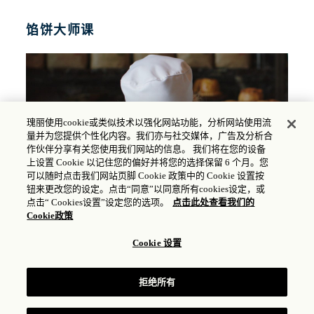
馅饼大师课
瑰丽使用cookie或类似技术以强化网站功能，分析网站使用流
量并为您提供个性化内容。我们亦与社交媒体，广告及分析合
作伙伴分享有关您使用我们网站的信息。 我们将在您的设备
上设置 Cookie 以记住您的偏好并将您的选择保留 6 个月。您
可以随时点击我们网站页脚 Cookie 政策中的 Cookie 设置按
钮来更改您的设定。点击“同意”以同意所有cookies设定，或
点击“ Cookies设置”设定您的选项。
点击此处查看我们的
Cookie政策
带孩子前往
Pie Room
体验寓教于乐的馅饼大师课程。
由我们的糕点专家亲授的两小时沉浸式大师课，定能让
Cookie 设置
您的孩子尽展小小厨师的惊人天赋。个性化的围裙、漂
亮的厨师帽、迷你擀面杖，各种道具一应俱全，小朋友
们将一步步学做香肠卷和苹果派，美味还可带回家享
拒绝所有
用。