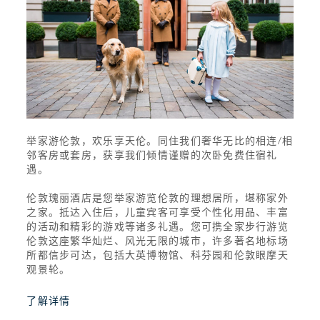
举家游伦敦，欢乐享天伦。同住我们奢华无比的相连/相
邻客房或套房，获享我们倾情谨赠的次卧免费住宿礼
遇。
伦敦瑰丽酒店是您举家游览伦敦的理想居所，堪称家外
之家。抵达入住后，儿童宾客可享受个性化用品、丰富
的活动和精彩的游戏等诸多礼遇。您可携全家步行游览
伦敦这座繁华灿烂、风光无限的城市，许多著名地标场
所都信步可达，包括大英博物馆、科芬园和伦敦眼摩天
观景轮。
了解详情