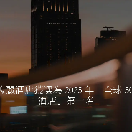
香港瑰麗酒店
翱翔天際的都市莊園​