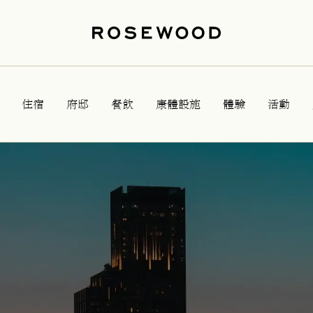
住宿
府邸
餐飲
康體設施
體驗
活動