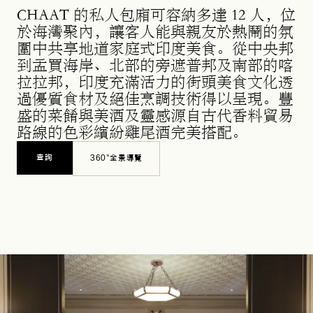
CHAAT 的私人包廂可容納多達 12 人，位
於海灣聚內，讓客人能與親友於熱鬧的氛
圍中共享地道家庭式印度美食。從中央邦
到孟買海岸、北部的旁遮普邦及南部的喀
拉拉邦，印度充滿活力的街頭美食文化透
過優質食材及絕佳烹調技術得以呈現。豐
盛的菜餚與美酒及靈感源自古代香料貿易
路線的色彩繽紛雞尾酒完美搭配。
查詢
360°全景導覽