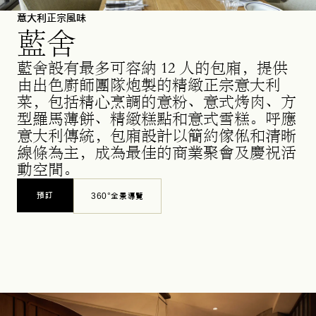
意大利正宗風味
藍舍
藍舍設有最多可容納 12 人的包廂，提供
由出色廚師團隊炮製的精緻正宗意大利
菜，包括精心烹調的意粉、意式烤肉、方
型羅馬薄餅、精緻糕點和意式雪糕。呼應
意大利傳統，包廂設計以簡約傢俬和清晰
線條為主，成為最佳的商業聚會及慶祝活
動空間。
預訂
360°全景導覽
OPENS IN A NEW TAB