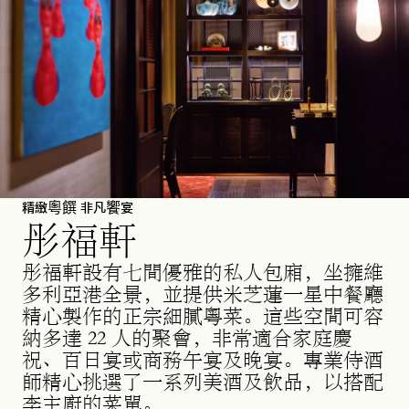
精緻粵饌 非凡饗宴
彤福軒
彤福軒設有七間優雅的私人包廂，坐擁維
多利亞港全景，並提供米芝蓮一星中餐廳
精心製作的正宗細膩粵菜。這些空間可容
納多達 22 人的聚會，非常適合家庭慶
祝、百日宴或商務午宴及晚宴。專業侍酒
師精心挑選了一系列美酒及飲品，以搭配
李主廚的菜單。