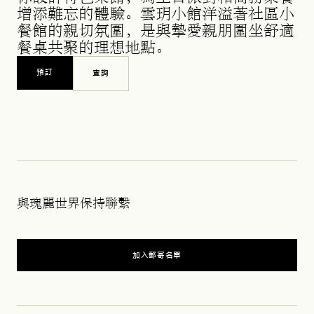
增添難忘的體驗。雲玥小館洋溢著社區小
餐館的親切氛圍，是與摯愛親朋圍坐舒適
餐桌共聚的理想地點。
預訂
查詢
OPENS IN A NEW TAB
與瑰麗世界保持聯繫
加入郵寄名單