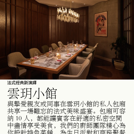
法式經典新演繹
雲玥小館
與摯愛親友或同事在雲玥小館的私人包廂
共享一場難忘的法式美味盛宴。包廂可容
納 10 人，都能讓賓客在舒適的私密空間
中盡情享受美食，我們的廚師團隊精心為
你設計特色菜餚，為生日派對和商務聚餐