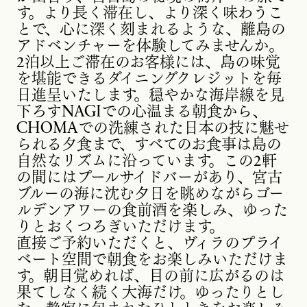
す。より長く滞在し、より深く味わうこ
とで、心に深く刻まれるような、離島の
アドベンチャーを体験してみませんか。
2泊以上ご滞在のお客様には、島の味覚
を堪能できるダイニングクレジットを毎
日進呈いたします。穏やかな海岸線を見
下ろすNAGIでの心温まる朝食から、
CHOMAでの洗練された日本の技に魅せ
られる夕食まで、すべてのお食事は島の
自然なリズムに沿っています。この2軒
の間にはプールサイドバーがあり、宮古
ブルーの海に沈む夕日を眺めながらゴー
ルデンアワーの食前酒を楽しみ、ゆった
りとおくつろぎいただけます。
直接ご予約いただくと、ヴィラのプライ
ベート空間で朝食をお楽しみいただけま
す。朝目覚めれば、目の前に広がるのは
果てしなく続く大海だけ。ゆったりとし